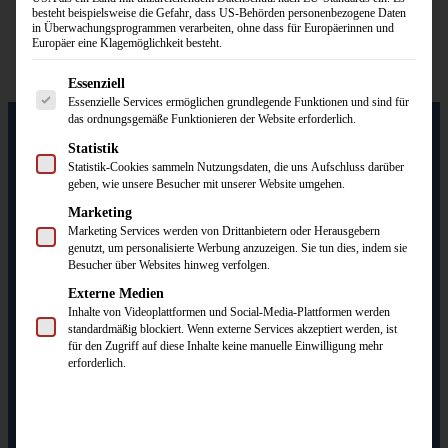
besteht beispielsweise die Gefahr, dass US-Behörden personenbezogene Daten
in Überwachungsprogrammen verarbeiten, ohne dass für Europäerinnen und
Europäer eine Klagemöglichkeit besteht.
Es folgt eine Liste der Service-Gruppen, für die eine Einwilligun
Essenziell
Essenzielle Services ermöglichen grundlegende Funktionen und sind für
das ordnungsgemäße Funktionieren der Website erforderlich.
Statistik
Statistik-Cookies sammeln Nutzungsdaten, die uns Aufschluss darüber
Logo von WM-Sport.
geben, wie unsere Besucher mit unserer Website umgehen.
Marketing
Startseite
Marketing Services werden von Drittanbietern oder Herausgebern
genutzt, um personalisierte Werbung anzuzeigen. Sie tun dies, indem sie
Produkte
Besucher über Websites hinweg verfolgen.
Schals
Externe Medien
Inhalte von Videoplattformen und Social-Media-Plattformen werden
Caps & Hüte
standardmäßig blockiert. Wenn externe Services akzeptiert werden, ist
für den Zugriff auf diese Inhalte keine manuelle Einwilligung mehr
Mützen
erforderlich.
Ugly Sweater
Wimpel