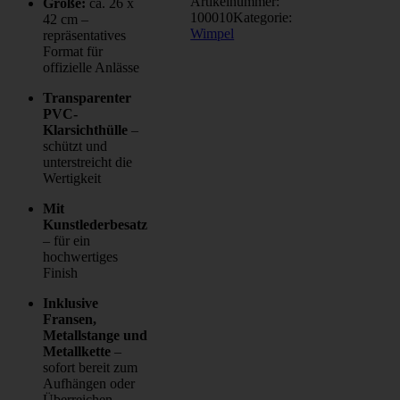
Artikelnummer:
Größe:
ca. 26 x
100010
Kategorie:
42 cm –
Wimpel
repräsentatives
Format für
offizielle Anlässe
Transparenter
PVC-
Klarsichthülle
–
schützt und
unterstreicht die
Wertigkeit
Mit
Kunstlederbesatz
– für ein
hochwertiges
Finish
Inklusive
Fransen,
Metallstange und
Metallkette
–
sofort bereit zum
Aufhängen oder
Überreichen