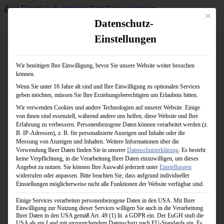
Zum Hauptinhalt springen
Zum Footer springen
Mit dies
Datenschutz-
Einstellungen
Wir benötigen Ihre Einwilligung, bevor Sie unsere Website weiter besuchen
02364-6036230
können.
info@wm-sport.de
Wenn Sie unter 16 Jahre alt sind und Ihre Einwilligung zu optionalen Services
geben möchten, müssen Sie Ihre Erziehungsberechtigten um Erlaubnis bitten.
Wir verwenden Cookies und andere Technologien auf unserer Website. Einige
von ihnen sind essenziell, während andere uns helfen, diese Website und Ihre
Erfahrung zu verbessern.
Personenbezogene Daten können verarbeitet werden (z.
B. IP-Adressen), z. B. für personalisierte Anzeigen und Inhalte oder die
Messung von Anzeigen und Inhalten.
Weitere Informationen über die
Verwendung Ihrer Daten finden Sie in unserer
Datenschutzerklärung
.
Es besteht
keine Verpflichtung, in die Verarbeitung Ihrer Daten einzuwilligen, um dieses
Angebot zu nutzen.
Sie können Ihre Auswahl jederzeit unter
Einstellungen
widerrufen oder anpassen.
Bitte beachten Sie, dass aufgrund individueller
Einstellungen möglicherweise nicht alle Funktionen der Website verfügbar sind.
Einige Services verarbeiten personenbezogene Daten in den USA. Mit Ihrer
Einwilligung zur Nutzung dieser Services willigen Sie auch in die Verarbeitung
Ihrer Daten in den USA gemäß Art. 49 (1) lit. a GDPR ein. Der EuGH stuft die
USA als ein Land mit unzureichendem Datenschutz nach EU-Standards ein. Es