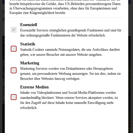
Ugly Sweater
besteht beispielsweise die Gefahr, dass US-Behörden personenbezogene Daten
in Überwachungsprogrammen verarbeiten, ohne dass für Europäerinnen und
Starke Partner & erfolgreiche Einsätze in
Wimpel
Europäer eine Klagemöglichkeit besteht.
ganz Deutschland
Tassen
Es folgt eine Liste der Service-Gruppen, für die eine Einwilligun
Essenziell
Essenzielle Services ermöglichen grundlegende Funktionen und sind für
Diverses
das ordnungsgemäße Funktionieren der Website erforderlich.
Textilveredelung
Statistik
Statistik-Cookies sammeln Nutzungsdaten, die uns Aufschluss darüber
Service
geben, wie unsere Besucher mit unserer Website umgehen.
Vektorservice
Marketing
Marketing Services werden von Drittanbietern oder Herausgebern
Garnkarte Strickschals
genutzt, um personalisierte Werbung anzuzeigen. Sie tun dies, indem sie
Besucher über Websites hinweg verfolgen.
Hangtags & EAN Codes
Externe Medien
Web-Etiketten
Inhalte von Videoplattformen und Social-Media-Plattformen werden
standardmäßig blockiert. Wenn externe Services akzeptiert werden, ist
Textilveredelung
für den Zugriff auf diese Inhalte keine manuelle Einwilligung mehr
erforderlich.
Schalsorten
Katalog
Händler