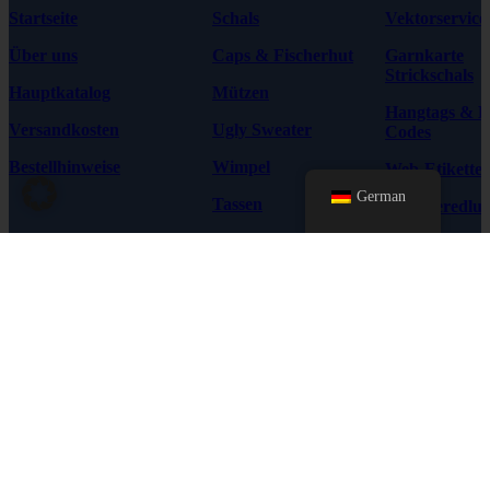
Startseite
Schals
Vektorservice
Über uns
Caps & Fischerhut
Garnkarte
Strickschals
Hauptkatalog
Mützen
Hangtags & 
Versandkosten
Ugly Sweater
Codes
Bestellhinweise
Wimpel
Web-Etikette
German
Tassen
Textilveredlu
Diverses
Schalsorten
Startseite
Produkte
Schals
Caps & Hüte
Instagram
© 2026 WM Sport®, All rights
Mützen
reserved.
Facebook
Ugly Sweater
Wimpel