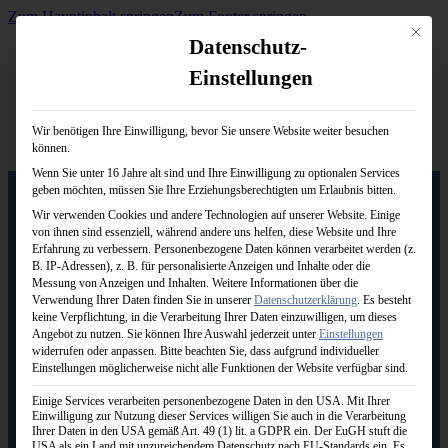
Zum Hauptinhalt springen
Zum Footer springen
Mit dies
Datenschutz-
Einstellungen
Wir benötigen Ihre Einwilligung, bevor Sie unsere Website weiter besuchen
02364-6036230
können.
info@wm-sport.de
Wenn Sie unter 16 Jahre alt sind und Ihre Einwilligung zu optionalen Services
geben möchten, müssen Sie Ihre Erziehungsberechtigten um Erlaubnis bitten.
Wir verwenden Cookies und andere Technologien auf unserer Website. Einige
von ihnen sind essenziell, während andere uns helfen, diese Website und Ihre
Logo von WM-Sport.
Erfahrung zu verbessern.
Personenbezogene Daten können verarbeitet werden (z.
B. IP-Adressen), z. B. für personalisierte Anzeigen und Inhalte oder die
Messung von Anzeigen und Inhalten.
Weitere Informationen über die
Startseite
Verwendung Ihrer Daten finden Sie in unserer
Datenschutzerklärung
.
Es besteht
keine Verpflichtung, in die Verarbeitung Ihrer Daten einzuwilligen, um dieses
Produkte
Angebot zu nutzen.
Sie können Ihre Auswahl jederzeit unter
Einstellungen
widerrufen oder anpassen.
Bitte beachten Sie, dass aufgrund individueller
Schals
Einstellungen möglicherweise nicht alle Funktionen der Website verfügbar sind.
Caps & Hüte
Einige Services verarbeiten personenbezogene Daten in den USA. Mit Ihrer
Einwilligung zur Nutzung dieser Services willigen Sie auch in die Verarbeitung
Mützen
Ihrer Daten in den USA gemäß Art. 49 (1) lit. a GDPR ein. Der EuGH stuft die
USA als ein Land mit unzureichendem Datenschutz nach EU-Standards ein. Es