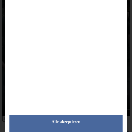
Händlerlogin
Händlerregistrierung
Über Uns
Mobiles Merchandising
Soziale Verantwortung
Leitbild
Verhaltenskodex für
Lieferanten
0
Suchen
Alle akzeptieren
Es befinden sich keine
Produkte im Warenkorb.