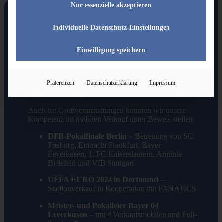
Nur essenzielle akzeptieren
Individuelle Datenschutz-Einstellungen
Starke Partner & erfolgreiche Einsätze in ganz
Deutschland
Einwilligung speichern
Seit vielen Jahren betreuen wir
renommierte Vereine
wie Borussia Dortmund, den Hamburger SV und
den FC Bayern München
– sowohl bei Heimspielen
Präferenzen
Datenschutzerklärung
Impressum
als auch bei Auswärtsspielen, Trainingslagern,
Turnieren oder Sponsorenevents.
Auch bei Großveranstaltungen konnten wir unsere
Kompetenz im mobilen Verkauf unter Beweis stellen:
DFB-Pokalfinale Berlin
– Betreuung von SC
Freiburg, Eintracht Frankfurt, Bayer
Leverkusen, 1. FC Kaiserslautern, Arminia
Bielefeld und VfB Stuttgart
UEFA EURO 2024 in Dortmund
–
Stadionverkauf in Kooperation mit FANATICS
Meister- und Pokalfeier Bayer 04
Leverkusen
– mit 4 Verkaufsmobilen und Full-