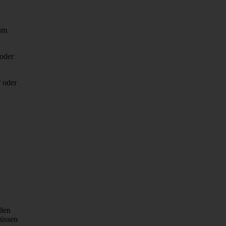
zum
/oder
/ oder
llen
müssen