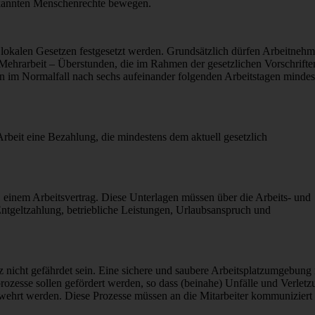
erkannten Menschenrechte bewegen.
lokalen Gesetzen festgesetzt werden. Grundsätzlich dürfen Arbeitnehm
. Mehrarbeit – Überstunden, die im Rahmen der gesetzlichen Vorschrifte
sen im Normalfall nach sechs aufeinander folgenden Arbeitstagen mindes
e Arbeit eine Bezahlung, die mindestens dem aktuell gesetzlich
einem Arbeitsvertrag. Diese Unterlagen müssen über die Arbeits- und
ntgeltzahlung, betriebliche Leistungen, Urlaubsanspruch und
tz nicht gefährdet sein. Eine sichere und saubere Arbeitsplatzumgebung
prozesse sollen gefördert werden, so dass (beinahe) Unfälle und Verlet
ewehrt werden. Diese Prozesse müssen an die Mitarbeiter kommuniziert