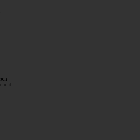
,
rten
ht und