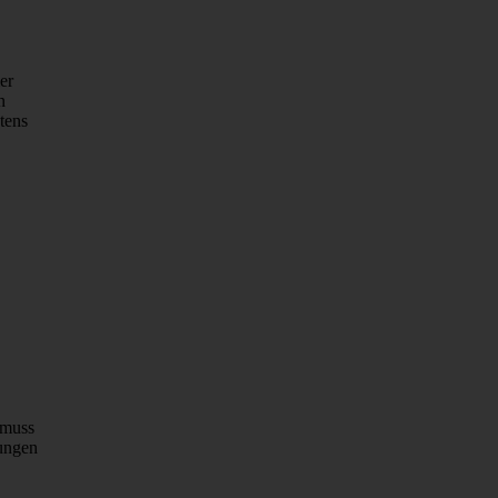
er
n
tens
 muss
zungen