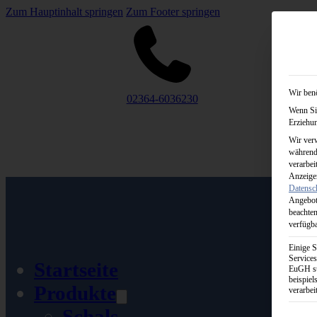
Zum Hauptinhalt springen
Zum Footer springen
Wir benö
02364-6036230
Wenn Sie
Erziehun
Wir verw
während 
verarbei
Anzeigen
Datensc
Angebot
beachten
verfügba
Einige S
Services
Startseite
EuGH st
beispie
Produkte
verarbei
Schals