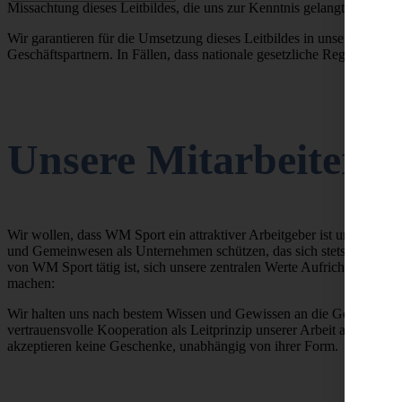
Missachtung dieses Leitbildes, die uns zur Kenntnis gelangt, werde
Wir garantieren für die Umsetzung dieses Leitbildes in unserem Unt
Geschäftspartnern. In Fällen, dass nationale gesetzliche Regelungen str
Unsere Mitarbeiter
Wir wollen, dass WM Sport ein attraktiver Arbeitgeber ist und bleib
und Gemeinwesen als Unternehmen schützen, das sich stets darum bemü
von WM Sport tätig ist, sich unsere zentralen Werte Aufrichtigkeit,
machen:
Wir halten uns nach bestem Wissen und Gewissen an die Gesetze der 
vertrauensvolle Kooperation als Leitprinzip unserer Arbeit an, wir s
akzeptieren keine Geschenke, unabhängig von ihrer Form.