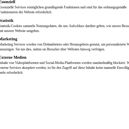
gt eine Liste der Service-Gruppen, für die eine Einwilligung erteilt we
Essenziell
Essenzielle Services ermöglichen grundlegende Funktionen und sind für das ordnungsgemäße
Funktionieren der Website erforderlich.
Statistik
Statistik-Cookies sammeln Nutzungsdaten, die uns Aufschluss darüber geben, wie unsere Besu
mit unserer Website umgehen.
Marketing
Marketing Services werden von Drittanbietern oder Herausgebern genutzt, um personalisierte
anzuzeigen. Sie tun dies, indem sie Besucher über Websites hinweg verfolgen.
Externe Medien
Inhalte von Videoplattformen und Social-Media-Plattformen werden standardmäßig blockiert. 
externe Services akzeptiert werden, ist für den Zugriff auf diese Inhalte keine manuelle Einwill
mehr erforderlich.
g und Nachhaltigkeit
ns unserer gemeinsamen Verantwortung bewusst, das Unternehmen nicht