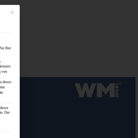
Mit diesem Button wird der Dialog geschlossen. Seine Funktionalität ist identisch mit de
Sie Ihre
,
 können
g von
m dieses
itte
ite
Logo von WM-Sport.
dieser
in. Der